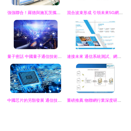
強強聯合！羅德與施瓦茨攜手弗勞恩霍夫HHI與IAF，共探6G太赫茲通信新前沿
混合波束形成 引領未來5G網絡建設的核心技術
量子密話 中國量子通信技術的全球首秀與未來展望
連接未來 通信系統測試、網絡研發與技術創新的科技畫卷
中國芯片的另類發展 通信技術研發中的獨特路徑與潛力
重磅推薦:物聯網行業深度研究報告(四)