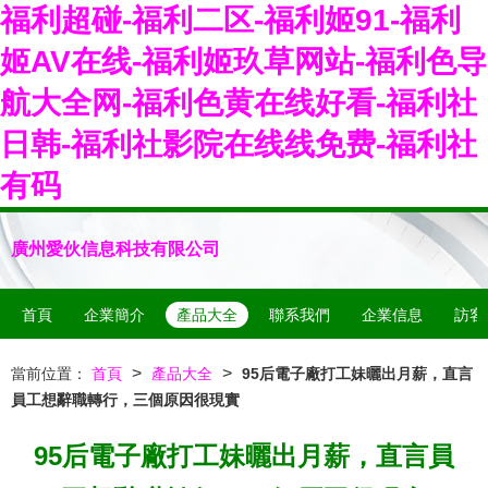
福利超碰-福利二区-福利姬91-福利
姬AV在线-福利姬玖草网站-福利色导
航大全网-福利色黄在线好看-福利社
日韩-福利社影院在线线免费-福利社
有码
廣州愛伙信息科技有限公司
首頁
企業簡介
產品大全
聯系我們
企業信息
訪客
>
>
當前位置：
首頁
產品大全
95后電子廠打工妹曬出月薪，直言
員工想辭職轉行，三個原因很現實
95后電子廠打工妹曬出月薪，直言員