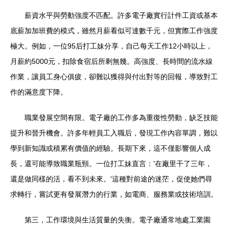
薪資水平與勞動強度不匹配。許多電子廠實行計件工資或基本
底薪加加班費的模式，雖然月薪看似可達數千元，但實際工作強度
極大。例如，一位95后打工妹分享，自己每天工作12小時以上，
月薪約5000元，扣除食宿后所剩無幾。高強度、長時間的流水線
作業，讓員工身心俱疲，卻難以獲得與付出對等的回報，導致對工
作的滿意度下降。
職業發展空間有限。電子廠的工作多為重復性勞動，缺乏技能
提升和晉升機會。許多年輕員工入職后，發現工作內容單調，難以
學到新知識或積累有價值的經驗。長期下來，這不僅影響個人成
長，還可能導致職業瓶頸。一位打工妹直言：'在廠里干了三年，
還是做同樣的活，看不到未來。'這種對前途的迷茫，促使她們尋
求轉行，嘗試更有發展潛力的行業，如電商、服務業或技術培訓。
第三，工作環境與生活質量的失衡。電子廠通常地處工業園