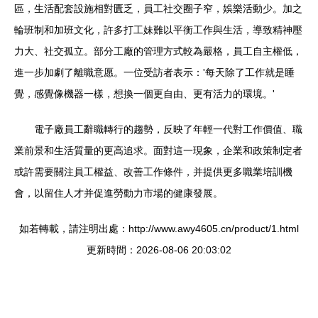
區，生活配套設施相對匱乏，員工社交圈子窄，娛樂活動少。加之
輪班制和加班文化，許多打工妹難以平衡工作與生活，導致精神壓
力大、社交孤立。部分工廠的管理方式較為嚴格，員工自主權低，
進一步加劇了離職意愿。一位受訪者表示：'每天除了工作就是睡
覺，感覺像機器一樣，想換一個更自由、更有活力的環境。'
電子廠員工辭職轉行的趨勢，反映了年輕一代對工作價值、職
業前景和生活質量的更高追求。面對這一現象，企業和政策制定者
或許需要關注員工權益、改善工作條件，并提供更多職業培訓機
會，以留住人才并促進勞動力市場的健康發展。
如若轉載，請注明出處：http://www.awy4605.cn/product/1.html
更新時間：2026-08-06 20:03:02